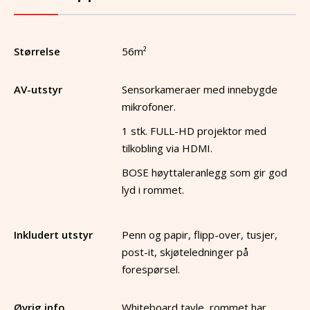
Størrelse
56
m²
AV-utstyr
Sensorkameraer med innebygde
mikrofoner.
1 stk. FULL-HD projektor med
tilkobling via HDMI.
BOSE høyttaleranlegg som gir god
lyd i rommet.
Inkludert utstyr
Penn og papir, flipp-over, tusjer,
post-it, skjøteledninger på
forespørsel.
Øvrig info
Whiteboard tavle, rommet har