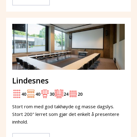
Lindesnes
40
40
30
24
20
Stort rom med god takhøyde og masse dagslys.
Stort 200" lerret som gjør det enkelt å presentere
innhold.