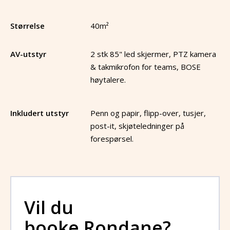
Størrelse
40
m²
AV-utstyr
2 stk 85" led skjermer, PTZ kamera
& takmikrofon for teams, BOSE
høytalere.
Inkludert utstyr
Penn og papir, flipp-over, tusjer,
post-it, skjøteledninger på
forespørsel.
Vil du
booke
Rondane
?